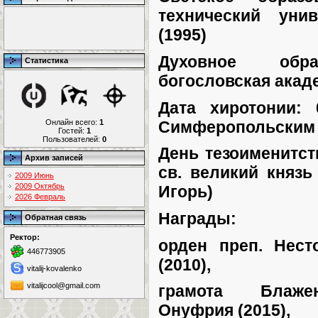
технический унив
(1995)
Духовное обра
Статистика
богословская акаде
Дата хиротонии: 
Симферопольским 
Онлайн всего:
1
Гостей:
1
Пользователей:
0
День тезоименитст
Архив записей
св. великий князь
2009 Июнь
2009 Октябрь
Игорь)
2026 Февраль
Награды:
Обратная связь
Ректор:
орден преп. Нест
446773905
(2010),
vitalij-kovalenko
vitalijcool@gmail.com
грамота Блаже
Онуфрия (2015),