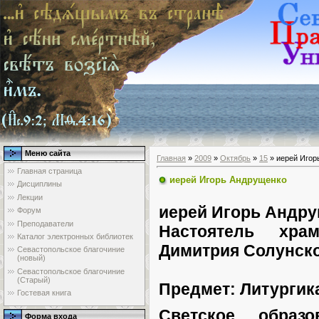
Меню сайта
Главная
»
2009
»
Октябрь
»
15
» иерей Игор
Главная страница
иерей Игорь Андрущенко
Дисциплины
Лекции
иерей Игорь Андр
Форум
Преподаватели
Настоятель хра
Каталог электронных библиотек
Димитрия Солунског
Севастопольское благочиние
(новый)
Севастопольское благочиние
(Старый)
Предмет: Литургик
Гостевая книга
С
ветское образо
Форма входа