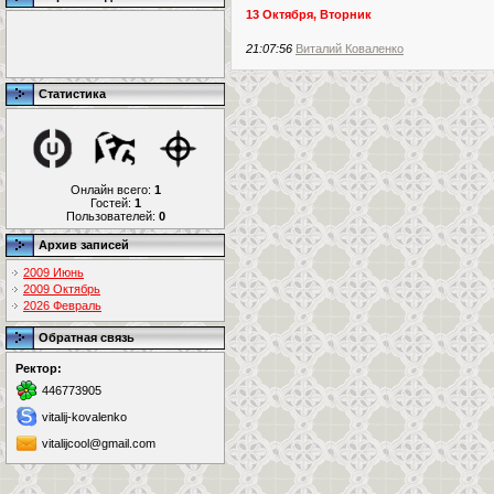
13 Октября, Вторник
21:07:56
Виталий Коваленко
Статистика
Онлайн всего:
1
Гостей:
1
Пользователей:
0
Архив записей
2009 Июнь
2009 Октябрь
2026 Февраль
Обратная связь
Ректор:
446773905
vitalij-kovalenko
vitalijcool@gmail.com