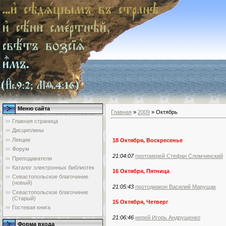
Меню сайта
Главная
»
2009
»
Октябрь
Главная страница
Дисциплины
Лекции
18 Октября, Воскресенье
Форум
21:04:07
протоиерей Стефан Сломчинский
Преподаватели
Каталог электронных библиотек
16 Октября, Пятница
Севастопольское благочиние
(новый)
21:05:43
протодиакон Василий Марущак
Севастопольское благочиние
(Старый)
15 Октября, Четверг
Гостевая книга
21:06:46
иерей Игорь Андрущенко
Форма входа