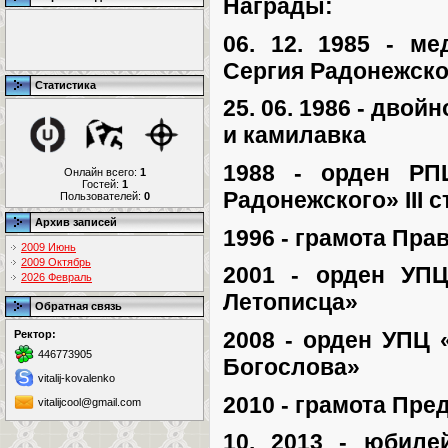
Награды:
06. 12. 1985 - м
Сергия Радонежского
Статистика
25. 06. 1986 - дво
и камилавка
1988 - орден РП
Онлайн всего:
1
Гостей:
1
Радонежского» III ст
Пользователей:
0
Архив записей
1996 - грамота Пр
2009 Июнь
2009 Октябрь
2001 - орден УПЦ
2026 Февраль
Летописца»
Обратная связь
2008 - орден УПЦ 
Ректор:
446773905
Богослова»
vitalij-kovalenko
2010 - грамота Пре
vitalijcool@gmail.com
10. 2013 - юбиле