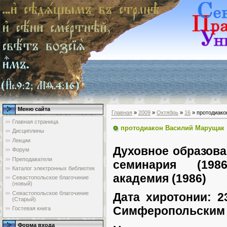
Меню сайта
Главная
»
2009
»
Октябрь
»
16
» протодиако
Главная страница
протодиакон Василий Марущак
Дисциплины
Лекции
Духовное образова
Форум
Преподаватели
семинария (198
Каталог электронных библиотек
академия (1986)
Севастопольское благочиние
(новый)
Севастопольское благочиние
Дата хиротонии: 2
(Старый)
Симферопольским 
Гостевая книга
Форма входа