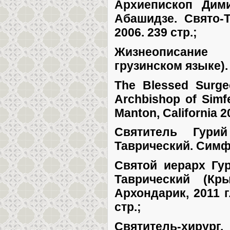
Архиепископ Дими
Абашидзе. Свято-
2006. 239 стр.;
Жизнеописание
грузинском языке). Р
The Blessed Surgeo
Archbishop of Simf
Manton, California 2
Святитель Гурий
Таврический. Симфе
Святой иерарх Гур
Таврический (Кр
Архондарик, 2011 г
стр.;
Святитель-хирург.