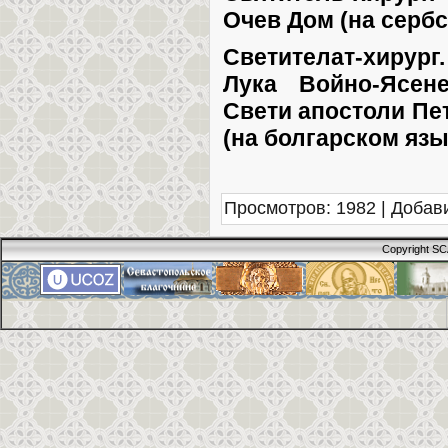
Очев Дом (на сербс
Светителат-хирур
Лука Войно-Ясене
Свети апостоли Пет
(на болгарском язы
Просмотров
: 1982 |
Добав
Copyright SC